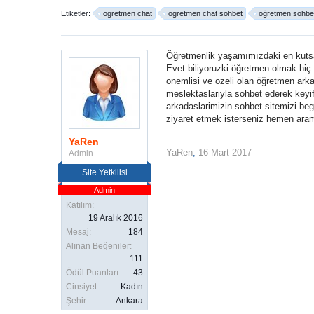
Etiketler:
ögretmen chat
ogretmen chat sohbet
öğretmen sohbe
Öğretmenlik yaşamımızdaki en kutsal
Evet biliyoruzki öğretmen olmak hiç 
onemlisi ve ozeli olan öğretmen arka
meslektaslariyla sohbet ederek keyifl
arkadaslarimizin sohbet sitemizi be
ziyaret etmek isterseniz hemen aramiz
YaRen
YaRen
,
16 Mart 2017
Admin
Site Yetkilisi
Admin
Katılım:
19 Aralık 2016
Mesaj:
184
Alınan Beğeniler:
111
Ödül Puanları:
43
Cinsiyet:
Kadın
Şehir:
Ankara