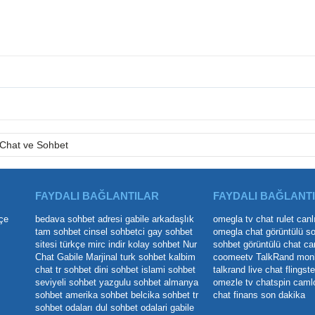
Chat ve Sohbet
FAYDALI BAĞLANTILAR
FAYDALI BAĞLANT
çe
bedava sohbet adresi
gabile arkadaşlık
omegla tv
chat rulet
canl
tam sohbet
cinsel sohbetci
gay sohbet
omegla chat
görüntülü s
sitesi
türkçe mirc indir
kolay sohbet
Nur
sohbet
görüntülü chat
ca
Chat
Gabile Marjinal
turk sohbet
kalbim
coomeetv
TalkRand
mon
chat
tr sohbet
dini sohbet
islami sohbet
talkrand live chat
flingste
seviyeli sohbet
yazgulu sohbet
almanya
omezle tv
chatspin
caml
sohbet
amerika sohbet
belcika sohbet
tr
chat
finans son dakika
sohbet odaları
dul sohbet odalari
gabile