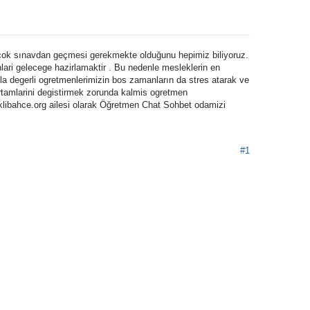
r çok sınavdan geçmesi gerekmekte olduğunu hepimiz biliyoruz.
nlari gelecege hazirlamaktir . Bu nedenle mesleklerin en
yla degerli ogretmenlerimizin bos zamanların da stres atarak ve
 ortamlarini degistirmek zorunda kalmis ogretmen
aklibahce.org ailesi olarak Öğretmen Chat Sohbet odamizi
#1