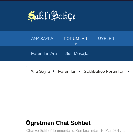
ANA SAYFA
FORUMLAR
ÜYELER
Forumları Ara
Son Mesajlar
Ana Sayfa
Forumlar
SaklıBahçe Forumları
Öğretmen Chat Sohbet
'
Chat ve Sohbet
' forumunda
YaRen
tarafından
16 Mart 2017
tarihi