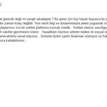
t
 görevdir değil mi sevgili arkadaşlar ? Bu görev için kişi hayatı boyunca bi
bir zaman kolay değildir. Yeni nesili bilgi ve donanimlariyla adete yogurarak o
daşlarımız icin bir sohbet platformu kurmak istedik . Sohbet sitemiz araciligi
i vakitler gecirmesini isteriz . Yasadiklari mecburi sehirler nedeni ile sosyal
geneceklerini umud ediyoruz . Sizlerde bizleri yanliz birakmak istemiyor ve S
a katilabilirsiniz ..