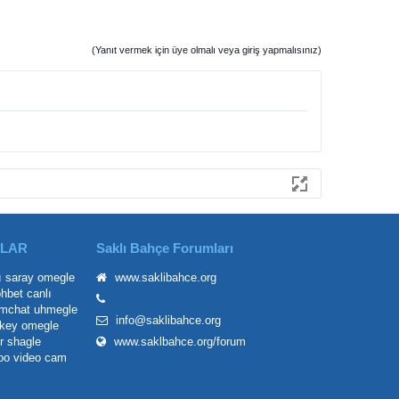
(Yanıt vermek için üye olmalı veya giriş yapmalısınız)
ILAR
Saklı Bahçe Forumları
ı saray
omegle
www.saklibahce.org
ohbet
canlı
mchat
uhmegle
info@saklibahce.org
key omegle
r
shagle
www.saklbahce.org/forum
oo
video cam