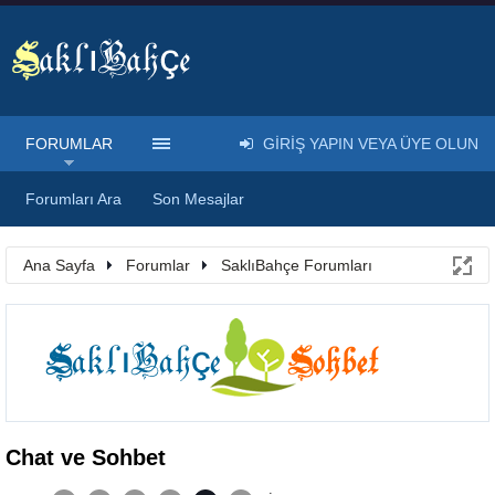
FORUMLAR
GIRIŞ YAPIN VEYA ÜYE OLUN
Forumları Ara
Son Mesajlar
Ana Sayfa
Forumlar
SaklıBahçe Forumları
Chat ve Sohbet