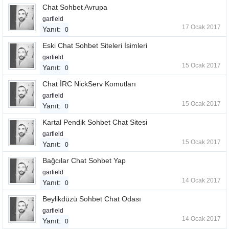
Chat Sohbet Avrupa
garfield
17 Ocak 2017
Yanıt:
0
Eski Chat Sohbet Siteleri İsimleri
garfield
15 Ocak 2017
Yanıt:
0
Chat İRC NickServ Komutları
garfield
15 Ocak 2017
Yanıt:
0
Kartal Pendik Sohbet Chat Sitesi
garfield
15 Ocak 2017
Yanıt:
0
Bağcılar Chat Sohbet Yap
garfield
14 Ocak 2017
Yanıt:
0
Beylikdüzü Sohbet Chat Odası
garfield
14 Ocak 2017
Yanıt:
0