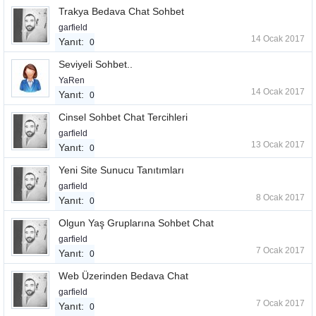
Trakya Bedava Chat Sohbet
garfield
14 Ocak 2017
Yanıt:
0
Seviyeli Sohbet..
YaRen
14 Ocak 2017
Yanıt:
0
Cinsel Sohbet Chat Tercihleri
garfield
13 Ocak 2017
Yanıt:
0
Yeni Site Sunucu Tanıtımları
garfield
8 Ocak 2017
Yanıt:
0
Olgun Yaş Gruplarına Sohbet Chat
garfield
7 Ocak 2017
Yanıt:
0
Web Üzerinden Bedava Chat
garfield
7 Ocak 2017
Yanıt:
0