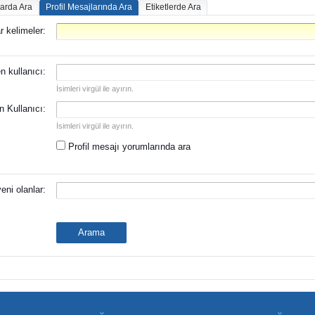
arda Ara
Profil Mesajlarında Ara
Etiketlerde Ara
r kelimeler:
 kullanıcı:
İsimleri virgül ile ayırın.
n Kullanıcı:
İsimleri virgül ile ayırın.
Profil mesajı yorumlarında ara
eni olanlar: