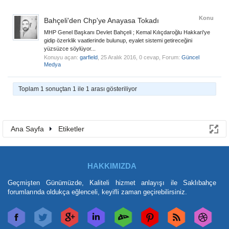
Konu
Bahçeli'den Chp'ye Anayasa Tokadı
MHP Genel Başkanı Devlet Bahçeli ; Kemal Kılıçdaroğlu Hakkari'ye
gidip özerklik vaatlerinde bulunup, eyalet sistemi getireceğini
yüzsüzce söylüyor...
Konuyu açan:
garfield
,
25 Aralık 2016
, 0 cevap, Forum:
Güncel
Medya
Toplam 1 sonuçtan 1 ile 1 arası gösteriliyor
Ana Sayfa
Etiketler
HAKKIMIZDA
Geçmişten Günümüzde, Kaliteli hizmet anlayışı ile Saklıbahçe
forumlarında oldukça eğlenceli, keyifli zaman geçirebilirsiniz.