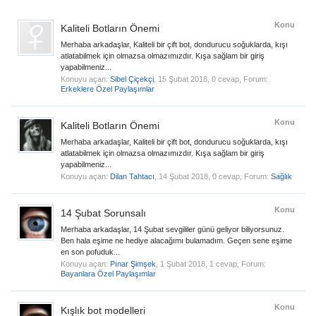
Konu
Kaliteli Botların Önemi
Merhaba arkadaşlar, Kaliteli bir çift bot, dondurucu soğuklarda, kışı
atlatabilmek için olmazsa olmazımızdır. Kışa sağlam bir giriş
yapabilmeniz...
Konuyu açan:
Sibel Çiçekçi
,
15 Şubat 2018
, 0 cevap, Forum:
Erkeklere Özel Paylaşımlar
Konu
Kaliteli Botların Önemi
Merhaba arkadaşlar, Kaliteli bir çift bot, dondurucu soğuklarda, kışı
atlatabilmek için olmazsa olmazımızdır. Kışa sağlam bir giriş
yapabilmeniz...
Konuyu açan:
Dilan Tahtacı
,
14 Şubat 2018
, 0 cevap, Forum:
Sağlık
Konu
14 Şubat Sorunsalı
Merhaba arkadaşlar, 14 Şubat sevgililer günü geliyor biliyorsunuz.
Ben hala eşime ne hediye alacağımı bulamadım. Geçen sene eşime
en son pofuduk...
Konuyu açan:
Pınar Şimşek
,
1 Şubat 2018
, 1 cevap, Forum:
Bayanlara Özel Paylaşımlar
Konu
Kışlık bot modelleri