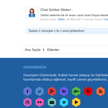
Chat Sohbet Siteleri ..
Sohbet sitelerinin tek bir amacı vardır buda Oluşan bütünlüğü
Konuyu açan:
YaRen
,
28 Mart 2017
, 0 cevap, Forum:
Cha
Toplam 1 sonuçtan 1 ile 1 arası gösteriliyor
Ana Sayfa
Etiketler
HAKKIMIZDA
Geçmişten Günümüzde, Kaliteli hizmet anlayışı ile Saklıbah
forumlarında oldukça eğlenceli, keyifli zaman geçirebilirsiniz.