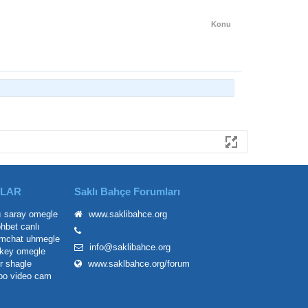
Konu
ILAR
Saklı Bahçe Forumları
ı saray
omegle
www.saklibahce.org
ohbet
canlı
mchat
uhmegle
info@saklibahce.org
key omegle
r
shagle
www.saklbahce.org/forum
oo
video cam