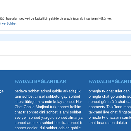
, huzurlu , seviyeli ve kaliteli bir şekilde bir arada tutarak insanların kültür ve...
t ve Sohbet
FAYDALI BAĞLANTILAR
FAYDALI BAĞLANT
çe
bedava sohbet adresi
gabile arkadaşlık
omegla tv
chat rulet
canl
tam sohbet
cinsel sohbetci
gay sohbet
omegla chat
görüntülü s
sitesi
türkçe mirc indir
kolay sohbet
Nur
sohbet
görüntülü chat
ca
Chat
Gabile Marjinal
turk sohbet
kalbim
coomeetv
TalkRand
mon
chat
tr sohbet
dini sohbet
islami sohbet
talkrand live chat
flingste
seviyeli sohbet
yazgulu sohbet
almanya
omezle tv
chatspin
caml
sohbet
amerika sohbet
belcika sohbet
tr
chat
finans son dakika
sohbet odaları
dul sohbet odalari
gabile