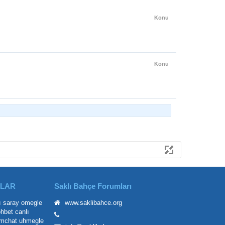
Konu
Konu
ILAR
Saklı Bahçe Forumları
ı saray
omegle
www.saklibahce.org
ohbet
canlı
mchat
uhmegle