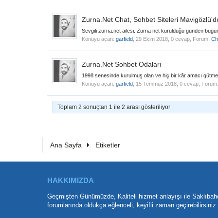
Zurna.Net Chat, Sohbet Siteleri Mavigözlü'
Sevgili zurna.net ailesi. Zurna net kurulduğu günden bugüne
Konuyu açan:
garfield
,
29 Ekim 2018
, 0 cevap, Forum:
Ch
Zurna.Net Sohbet Odaları
1998 senesinde kurulmuş olan ve hiç bir kâr amacı gütmede
Konuyu açan:
garfield
,
15 Temmuz 2018
, 0 cevap, Forum
Toplam 2 sonuçtan 1 ile 2 arası gösteriliyor
Ana Sayfa
Etiketler
HAKKIMIZDA
Geçmişten Günümüzde, Kaliteli hizmet anlayışı ile Saklıbah
forumlarında oldukça eğlenceli, keyifli zaman geçirebilirsiniz.