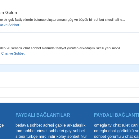
den Gelen
 bir çok faaliyetlerde bulunup oluşturulması güç ve büyük bir sohbet sitesi haline...
at ve Sohbet
n 20 senedir chat sohbet alanında faaliyet yürüten arkadaşlık sitesi yeni mobil...
:
Chat ve Sohbet
FAYDALI BAĞLANTILAR
FAYDALI BAĞLANT
çe
bedava sohbet adresi
gabile arkadaşlık
omegla tv
chat rulet
canl
tam sohbet
cinsel sohbetci
gay sohbet
omegla chat
görüntülü s
sitesi
türkçe mirc indir
kolay sohbet
Nur
sohbet
görüntülü chat
ca