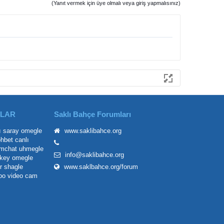
(Yanıt vermek için üye olmalı veya giriş yapmalısınız)
ILAR
Saklı Bahçe Forumları
ı saray
omegle
www.saklibahce.org
ohbet
canlı
mchat
uhmegle
info@saklibahce.org
key omegle
r
shagle
www.saklbahce.org/forum
oo
video cam