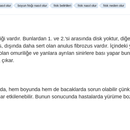
nasıl olur
boyun fıtığı nasıl olur
fıtık belirtileri
fıtık nasıl olur
fıtık neden olur
vardır. Bunlardan 1. ve 2.'si arasında disk yoktur, diğer
 dışında daha sert olan anulus fibrozus vardır. İçindeki
olan omuriliğe ve yanlara ayrılan sinirlere bası yapar 
çıkar.
a, hem boyunda hem de bacaklarda sorun olabilir çünkü 
lar etkilenebilir. Bunun sonucunda hastalarda yürüme bo