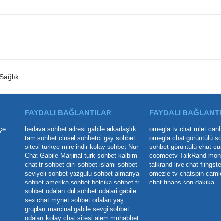
Sağlık
FAYDALI BAĞLANTILAR
FAYDALI BAĞLANT
çe
bedava sohbet adresi
gabile arkadaşlık
omegla tv
chat rulet
canl
tam sohbet
cinsel sohbetci
gay sohbet
omegla chat
görüntülü s
sitesi
türkçe mirc indir
kolay sohbet
Nur
sohbet
görüntülü chat
ca
Chat
Gabile Marjinal
turk sohbet
kalbim
coomeetv
TalkRand
mon
chat
tr sohbet
dini sohbet
islami sohbet
talkrand live chat
flingste
seviyeli sohbet
yazgulu sohbet
almanya
omezle tv
chatspin
caml
sohbet
amerika sohbet
belcika sohbet
tr
chat
finans son dakika
sohbet odaları
dul sohbet odalari
gabile
sex chat
mynet sohbet odaları yaş
grupları
marcinal gabile
sevgi sohbet
odaları
kolay chat sitesi
alem muhabbet