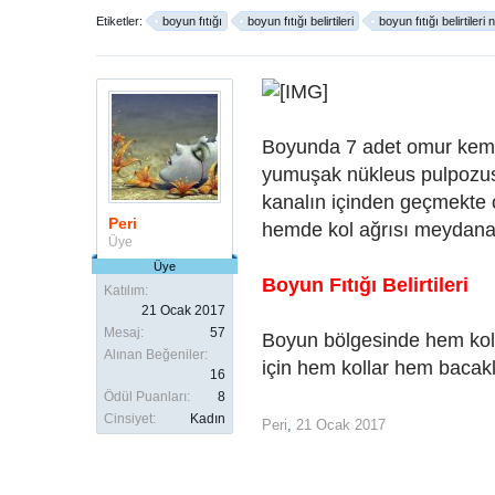
Etiketler:
boyun fıtığı
boyun fıtığı belirtileri
boyun fıtığı belirtileri 
Boyunda 7 adet omur kemiği 
yumuşak nükleus pulpozus,
kanalın içinden geçmekte 
Peri
hemde kol ağrısı meydana 
Üye
Üye
Boyun Fıtığı Belirtileri
Katılım:
21 Ocak 2017
Mesaj:
57
Boyun bölgesinde hem kold
Alınan Beğeniler:
için hem kollar hem bacak
16
Ödül Puanları:
8
Cinsiyet:
Kadın
Peri
,
21 Ocak 2017