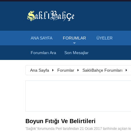
ANA SAYFA
FORUMLAR
ÜYELER
Forumları Ara
Son Mesajlar
Ana Sayfa
Forumlar
SaklıBahçe Forumları
Boyun Fıtığı Ve Belirtileri
'
Sağlık
' forumunda
Peri
tarafından
21 Ocak 2017
tarihinde açılan 