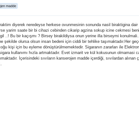
ejen madde
aktim diyerek neredeyse herkese ovunmesinin sonunda nasil biraktigina dair bi
e yarim saate bir bi cihazi cebinden cikarip agzina sokup icine cekmesi beni
gil ..! Bu bir kaçışmı ? Birsey birakildiysa onun yerine illa birseymi konulmali
e şekilde olursa olsun insan bedeni için ciddi bir tehlike taşımaktadır.Her geçe
u kişi için bu eyleme dönüştürülmemektedir. Sigaranın zararları ile Elektroni
gara kullanımı hızla artmaktadır. Evet izmarit ve kül kokusunun olmamasi cazip
aşımaktadır. İçerisindeki sıvıların kanserojen madde içerdiği, sıvılardan alınan
..