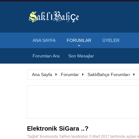
ANA SAYFA
FORUMLAR
ÜYELER
Forumları Ara
Son Mesajlar
Ana Sayfa
Forumlar
SaklıBahçe Forumları
Elektronik SiGara ..?
'
Sağlık
' forumunda
YaRen
tarafından
5 Mart 2017
tarihinde açılan 