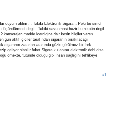
r duyum aldim ... Tabiki Elektronik Sigara .. Peki bu simdi
 düşündürmedi degil.. Tabiki savunmasi hazir bu nikotin degil
..? kansorejen madde icerdigine dair kesin bilgiler veren
n gün aktif içiciler tarafından sigaranın bırakılacağı
k sigaranın zararları arasında gözle görülmez bir fark
 geliyor olabilir fakat Sigara kullanımı elektronik dahi olsa
 çoğu örnekte, tütünde olduğu gibi insan sağlığını tehlikeye
#1