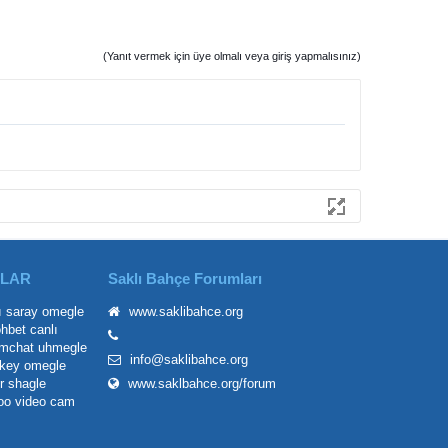
(Yanıt vermek için üye olmalı veya giriş yapmalısınız)
ILAR
Saklı Bahçe Forumları
ı saray
omegle
www.saklibahce.org
ohbet
canlı
mchat
uhmegle
info@saklibahce.org
key omegle
r
shagle
www.saklbahce.org/forum
oo
video cam