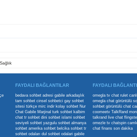
Sağlık
FAYDALI BAĞLANTILAR
FAYDALI BAĞLANT
çe
bedava sohbet adresi
gabile arkadaşlık
omegla tv
chat rulet
canl
tam sohbet
cinsel sohbetci
gay sohbet
omegla chat
görüntülü s
sitesi
türkçe mirc indir
kolay sohbet
Nur
sohbet
görüntülü chat
ca
Chat
Gabile Marjinal
turk sohbet
kalbim
coomeetv
TalkRand
mon
chat
tr sohbet
dini sohbet
islami sohbet
talkrand live chat
flingste
seviyeli sohbet
yazgulu sohbet
almanya
omezle tv
chatspin
caml
sohbet
amerika sohbet
belcika sohbet
tr
chat
finans son dakika
sohbet odaları
dul sohbet odalari
gabile