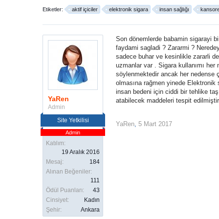
Etiketler:
aktif içiciler
elektronik sigara
insan sağlığı
kansor
Son dönemlerde babamin sigarayi bir
faydami sagladi ? Zararmi ? Neredeys
sadece buhar ve kesinlikle zararli de
uzmanlar var . Sigara kullanımı her n
söylenmektedir ancak her nedense çoğ
olmasına rağmen yinede Elektronik si
insan bedeni için ciddi bir tehlike t
YaRen
atabilecek maddeleri tespit edilmiştir
Admin
Site Yetkilisi
YaRen
,
5 Mart 2017
Admin
Katılım:
19 Aralık 2016
Mesaj:
184
Alınan Beğeniler:
111
Ödül Puanları:
43
Cinsiyet:
Kadın
Şehir:
Ankara