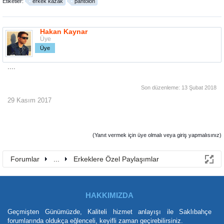
Etiketler:
erkek kazak
pantolon
Hakan Kaynar
Üye
Üye
....
Son düzenleme:
13 Şubat 2018
29 Kasım 2017
(Yanıt vermek için üye olmalı veya giriş yapmalısınız)
Forumlar
...
Erkeklere Özel Paylaşımlar
HAKKIMIZDA
Geçmişten Günümüzde, Kaliteli hizmet anlayışı ile Saklıbahçe
forumlarında oldukça eğlenceli, keyifli zaman geçirebilirsiniz.